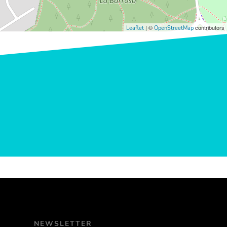
| ©
contributors
Leaflet
OpenStreetMap
NEWSLETTER