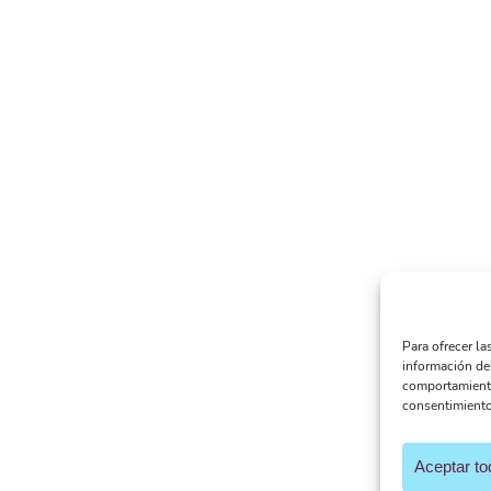
Para ofrecer la
información de
comportamiento 
consentimiento,
Aceptar to