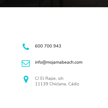
600 700 943
info@mojamabeach.com
C/ El Rape, s/n
11139 Chiclana, Cádiz