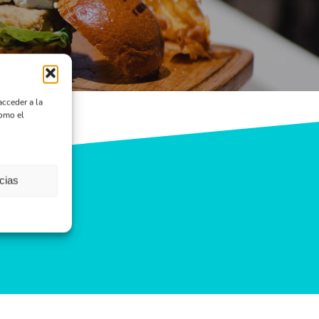
acceder a la
como el
cias